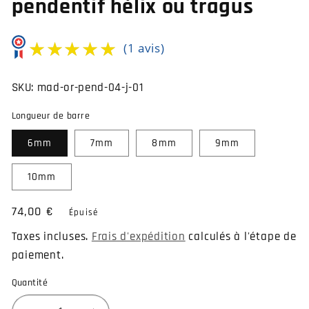
pendentif hélix ou tragus
★★★★★
★★★★★
(1 avis)
SKU:
mad-or-pend-04-j-01
Longueur de barre
6mm
7mm
8mm
9mm
10mm
Prix
74,00 €
Épuisé
habituel
Taxes incluses.
Frais d'expédition
calculés à l'étape de
paiement.
Quantité