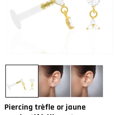
Ouvrir
le
média
1
dans
une
fenêtre
modale
Piercing trèfle or jaune