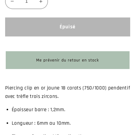
Réduire
Augmenter
la
la
quantité
quantité
de
de
Épuisé
Piercing
Piercing
trèfle
trèfle
or
or
jaune
jaune
pendentif
pendentif
Me prévenir du retour en stock
hélix
hélix
ou
ou
tragus
tragus
Piercing clip en or jaune 18 carats (750/1000) pendentif
avec trèfle trois zircons.
Épaisseur barre : 1,2mm.
Longueur : 6mm au 10mm.