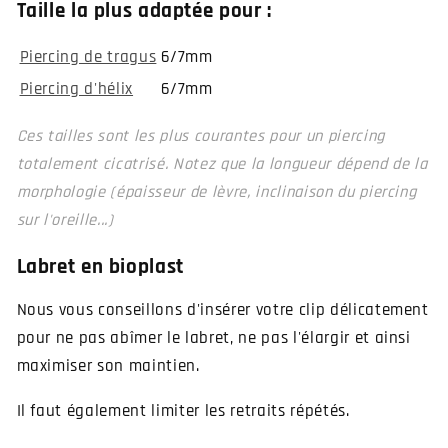
Taille la plus adaptée pour :
Piercing de tragus
6/7mm
Piercing d'hélix
6/7mm
Ces tailles sont les plus courantes pour un piercing
totalement cicatrisé. Notez que la longueur dépend de la
morphologie (épaisseur de lèvre, inclinaison du piercing
sur l'oreille...)
Labret en bioplast
Nous vous conseillons d'insérer votre clip délicatement
pour ne pas abîmer le labret, ne pas l'élargir et ainsi
maximiser son maintien.
Il faut également limiter les retraits répétés.