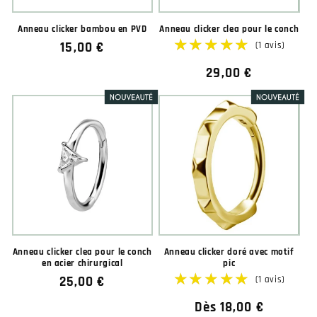
Anneau clicker bambou en PVD
Anneau clicker clea pour le conch
Prix
15,00 €
habituel
Prix
29,00 €
★★★★★
★★★★★
(1 avis)
habituel
Anneau clicker clea pour le conch
Anneau clicker doré avec motif
en acier chirurgical
pic
Prix
25,00 €
habituel
Prix
Dès 18,00 €