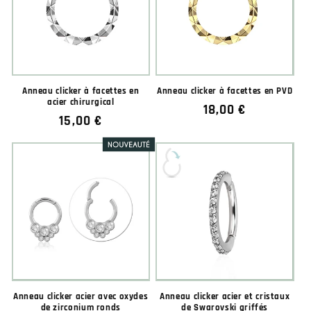
Anneau clicker à facettes en
Anneau clicker à facettes en PVD
acier chirurgical
Prix
18,00 €
Prix
15,00 €
habituel
habituel
Anneau clicker acier avec oxydes
Anneau clicker acier et cristaux
de zirconium ronds
de Swarovski griffés