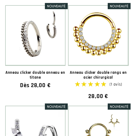
habituel
★★★★★
★★★★★
Anneau clicker double anneau en
Anneau clicker double rangs en
titane
acier chirurgical
Prix
Dès 28,00 €
habituel
Prix
28,00 €
habituel