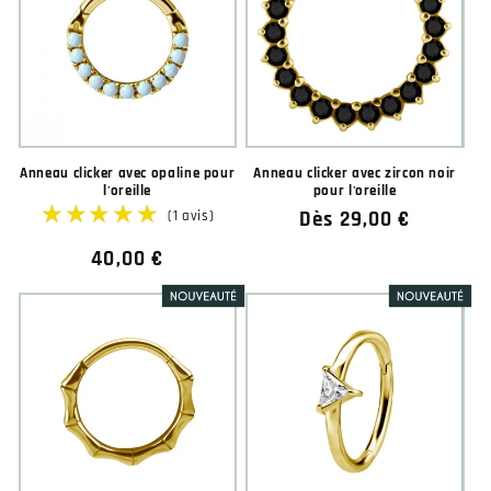
Anneau clicker avec opaline pour
Anneau clicker avec zircon noir
l'oreille
pour l'oreille
Prix
Dès 29,00 €
habituel
Prix
40,00 €
habituel