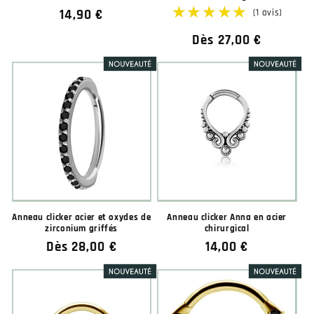
Prix
14,90 €
habituel
Prix
Dès 27,00 €
habituel
★★★★★
★★★★★
Anneau clicker acier et oxydes de
Anneau clicker Anna en acier
zirconium griffés
chirurgical
Prix
Dès 28,00 €
Prix
14,00 €
habituel
habituel