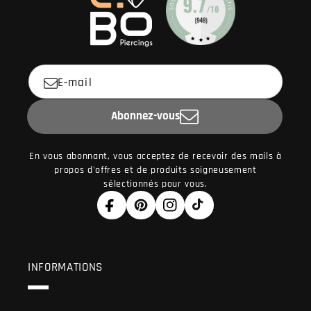
★★★★★
★★★★★
(3 avis)
E-mail
Abonnez-vous
En vous abonnant, vous acceptez de recevoir des mails à
propos d'offres et de produits soigneusement
sélectionnés pour vous.
Facebook
Pinterest
Instagram
TikTok
INFORMATIONS