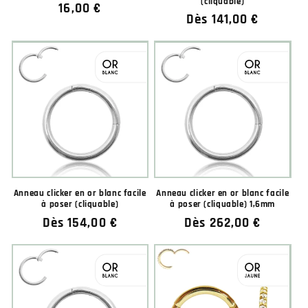
(cliquable)
Prix
16,00 €
Prix
Dès 141,00 €
habituel
habituel
Anneau clicker en or blanc facile
Anneau clicker en or blanc facile
à poser (cliquable)
à poser (cliquable) 1,6mm
Prix
Dès 154,00 €
Prix
Dès 262,00 €
habituel
habituel