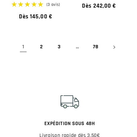
Prix
Dès 242,00 €
habituel
Prix
Dès 145,00 €
habituel
1
2
3
…
78
EXPÉDITION SOUS 48H
Livraison rapide dès 3,50€