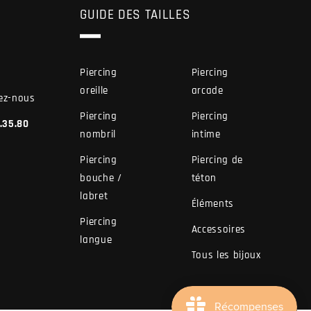
GUIDE DES TAILLES
Piercing
Piercing
oreille
arcade
ez-nous
Piercing
Piercing
7.35.80
nombril
intime
Piercing
Piercing de
bouche /
téton
labret
Éléments
Piercing
Accessoires
langue
Tous les bijoux