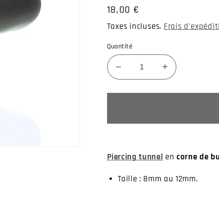
Prix
18,00 €
habituel
Taxes incluses.
Frais d'expédi
Quantité
Réduire
Augmenter
la
la
quantité
quantité
de
de
Piercing
Piercing
tunnel
tunnel
oreille
oreille
corne
corne
Piercing tunnel
en
corne de bu
de
de
buflle
buflle
Taille : 8mm au 12mm.