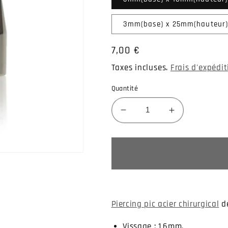
3mm(base) x 25mm(hauteur)
Prix
7,00 €
habituel
Taxes incluses.
Frais d'expédi
Quantité
Réduire
Augmenter
la
la
quantité
quantité
de
de
Piercing
Piercing
pic
pic
acier
acier
chirurgical
chirurgical
Piercing pic acier chirurgical
de
Vissage : 1,6mm.