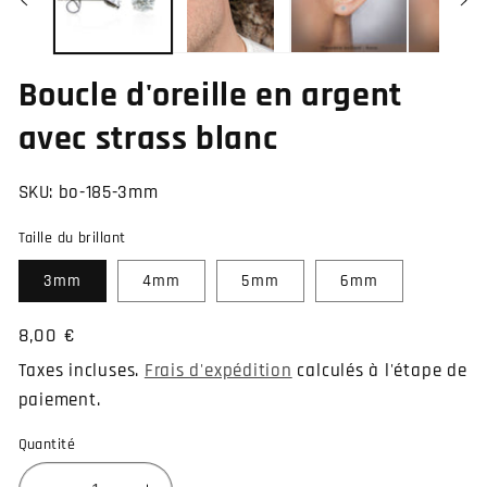
Boucle d'oreille en argent
avec strass blanc
SKU:
bo-185-3mm
Taille du brillant
3mm
4mm
5mm
6mm
Prix
8,00 €
habituel
Taxes incluses.
Frais d'expédition
calculés à l'étape de
paiement.
Quantité