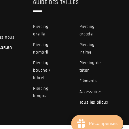
GUIDE DES TAILLES
Piercing
Piercing
oreille
arcade
ez-nous
Piercing
Piercing
7.35.80
nombril
intime
Piercing
Piercing de
bouche /
téton
labret
Éléments
Piercing
Accessoires
langue
Tous les bijoux