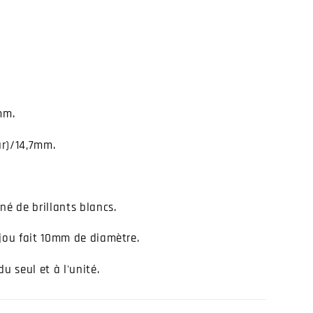
mm.
r)/14,7mm.
né de brillants blancs.
ijou fait 10mm de diamètre.
u seul et à l'unité.