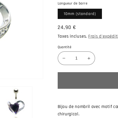
Longueur de barre
10mm (standard)
Prix
24,90 €
habituel
Taxes incluses.
Frais d'expédi
Quantité
Réduire
Augmenter
la
la
quantité
quantité
de
de
Piercing
Piercing
de
de
nombril
nombril
avec
avec
Bijou de nombril avec motif cœ
coeur
coeur
chirurgical.
brillant
brillant