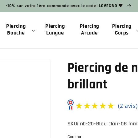
-10% sur votre 1ère commande avec le code ILOVECBO 🧡
Piercing
Piercing
Piercing
Piercing
Bouche
Langue
Arcade
Corps
Piercing de n
brillant
★★★★★
★★★★★
(2 avis)
SKU:
nb-20-Bleu clair-08 mm
Couleur