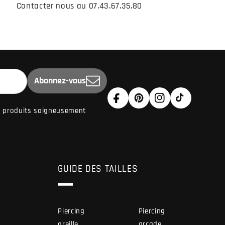
Contacter nous au 07.43.67.35.80
Abonnez-vous
Facebook
Pinterest
Instagram
TikTok
de produits soigneusement
GUIDE DES TAILLES
Piercing
Piercing
oreille
arcade