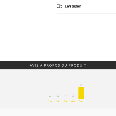
Livraison
AVIS À PROPOS DU PRODUIT
2
0
0
0
0
1★
2★
3★
4★
5★