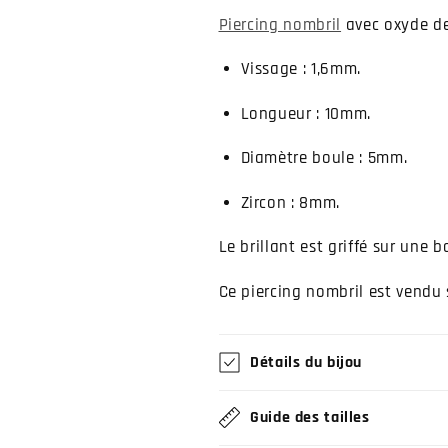
acier
acier
Piercing nombril
avec oxyde de
et
et
brillant
brillant
Vissage : 1,6mm.
Longueur : 10mm.
Diamètre boule : 5mm.
Zircon : 8mm.
Le brillant est griffé sur une 
Ce piercing nombril est vendu s
Détails du bijou
Guide des tailles