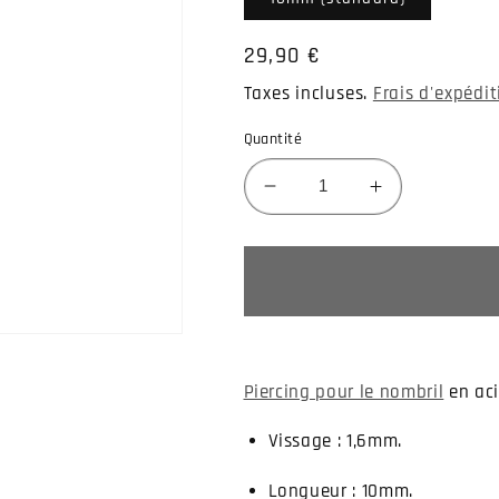
Prix
29,90 €
habituel
Taxes incluses.
Frais d'expédi
Quantité
Réduire
Augmenter
la
la
quantité
quantité
de
de
Piercing
Piercing
nombril
nombril
argent
argent
pomme
pomme
Piercing pour le nombril
en aci
Vissage : 1,6mm.
Longueur : 10mm.