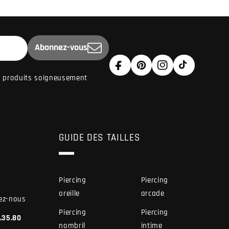
Abonnez-vous
Facebook
Pinterest
Instagram
TikTok
de produits soigneusement
GUIDE DES TAILLES
Piercing
Piercing
oreille
arcade
ez-nous
Piercing
Piercing
7.35.80
nombril
intime