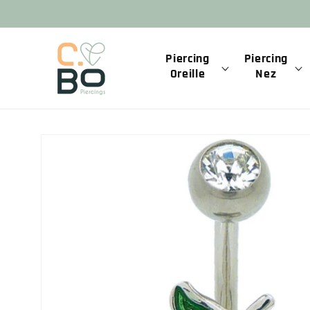
et
passer
au
contenu
Piercing
Piercing
Oreille
Nez
Passer aux
informations
produits