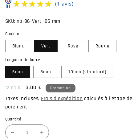
★★★★★
★★★★★
(1 avis)
SKU:
nb-86-Vert -06 mm
Couleur
Blanc
Vert
Rose
Rouge
Longueur de barre
6mm
8mm
10mm (standard)
Prix
Prix
3,00 €
12,00 €
Promotion
habituel
soldé
Taxes incluses.
Frais d'expédition
calculés à l'étape de
paiement.
Quantité
Réduire
Augmenter