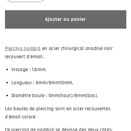
la
la
quantité
quantité
de
de
Ajouter au panier
Piercing
Piercing
nombril
nombril
email
email
Piercing nombril
en acier chirurgical anodisé noir
recouvert d'émail.
Vissage : 1,6mm.
Longueur : 6mm/8mm10mm.
Diamètre boule : 5mm(haut)/8mm(bas).
Les boules de piercing sont en acier recouvertes
d'émail coloré
Ce piercing de nombril se dévisse des deux côtés.