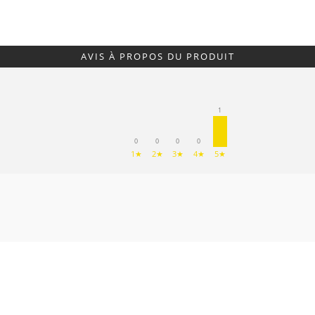
AVIS À PROPOS DU PRODUIT
1
0
0
0
0
1★
2★
3★
4★
5★