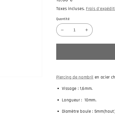
habituel
Taxes incluses.
Frais d'expédi
Quantité
Réduire
Augmenter
la
la
quantité
quantité
de
de
Piercing
Piercing
nombril
nombril
avec
avec
oxyde
oxyde
Piercing de nombril
en acier ch
de
de
zirconium
zirconium
Vissage : 1,6mm.
bleu
bleu
Longueur : 10mm.
Diamètre boule : 5mm(haut