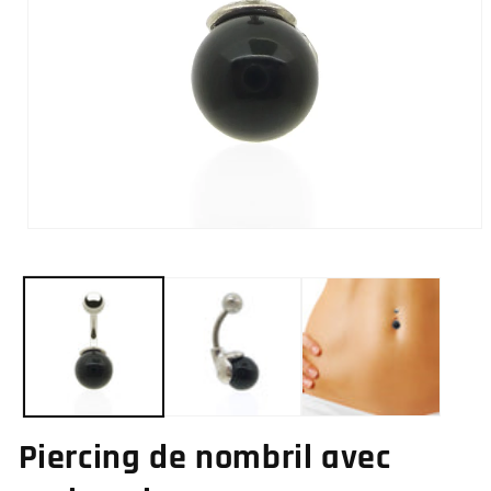
Ouvrir
le
média
1
dans
une
fenêtre
modale
Piercing de nombril avec