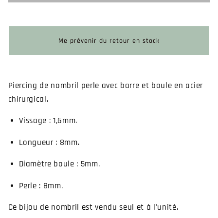
de
de
nombril
nombril
avec
avec
perle
perle
Me prévenir du retour en stock
noire
noire
Piercing de nombril perle avec barre et boule en acier
chirurgical.
Vissage : 1,6mm.
Longueur : 8mm.
Diamètre boule : 5mm.
Perle : 8mm.
Ce bijou de nombril est vendu seul et à l'unité.