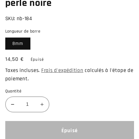
perle noire
SKU:
nb-184
Longueur de barre
8mm
Prix
14,50 €
Épuisé
habituel
Taxes incluses.
Frais d'expédition
calculés à l'étape de
paiement.
Quantité
Réduire
Augmenter
la
la
quantité
quantité
de
de
Épuisé
Piercing
Piercing