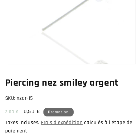
Ouvrir
le
média
Piercing nez smiley argent
1
dans
une
fenêtre
SKU:
nzar-15
modale
Prix
Prix
0,50 €
3,00 €
Promotion
habituel
soldé
Taxes incluses.
Frais d'expédition
calculés à l'étape de
paiement.