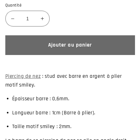
Quantité
Réduire
Augmenter
la
la
quantité
quantité
de
de
Ajouter au panier
Piercing
Piercing
nez
nez
smiley
smiley
argent
argent
Piercing de nez
: stud avec barre en argent à plier
motif smiley.
Épaisseur barre : 0,6mm.
Longueur barre : 1cm (Barre à plier).
Taille motif smiley : 2mm.