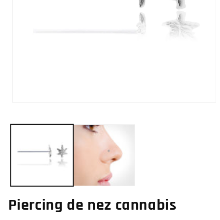
Ouvrir
le
média
1
dans
une
fenêtre
modale
Piercing de nez cannabis