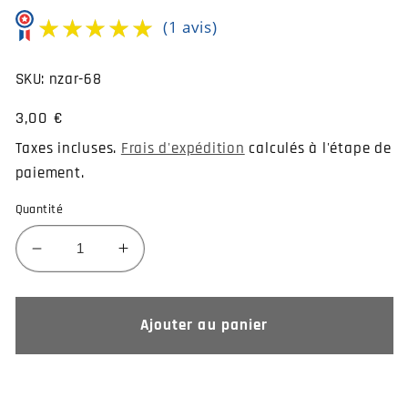
★★★★★
★★★★★
(1 avis)
SKU:
nzar-68
Prix
3,00 €
habituel
Taxes incluses.
Frais d'expédition
calculés à l'étape de
paiement.
Quantité
Réduire
Augmenter
la
la
quantité
quantité
de
de
Ajouter au panier
Piercing
Piercing
de
de
nez
nez
cannabis
cannabis