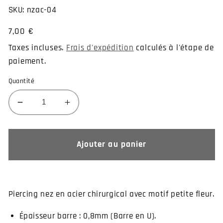
SKU:
nzac-04
Prix
7,00 €
habituel
Taxes incluses.
Frais d'expédition
calculés à l'étape de
paiement.
Quantité
Réduire
Augmenter
la
la
quantité
quantité
de
de
Ajouter au panier
Piercing
Piercing
de
de
nez
nez
fleur
fleur
Piercing nez en acier chirurgical avec motif petite fleur.
Épaisseur barre : 0,8mm (Barre en U).