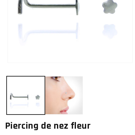
Ouvrir
le
média
1
dans
une
fenêtre
modale
Piercing de nez fleur