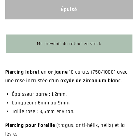
quantité
quantité
de
de
Épuisé
Piercing
Piercing
labret
labret
or
or
jaune
jaune
fleur
fleur
Me prévenir du retour en stock
Piercing labret
en
or jaune
18 carats (750/1000) avec
une rose incrustée d'un
oxyde de zirconium blanc
.
Épaisseur barre : 1,2mm.
Longueur : 6mm au 9mm.
Taille rose : 3,6mm environ.
Piercing pour l'oreille
(tragus, anti-hélix, hélix) et la
lèvre.