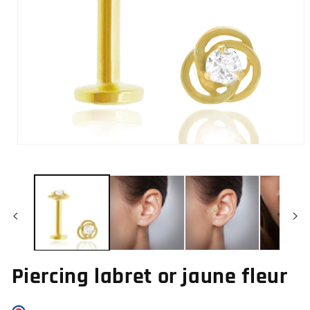
Ouvrir
le
média
1
dans
une
fenêtre
modale
Piercing labret or jaune fleur