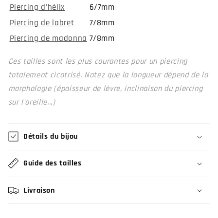
Piercing d'hélix
6/7mm
Piercing de labret
7/8mm
Piercing de madonna
7/8mm
Ces tailles sont les plus courantes pour un piercing
totalement cicatrisé. Notez que la longueur dépend de la
morphologie (épaisseur de lèvre, inclinaison du piercing
sur l'oreille...)
Détails du bijou
Guide des tailles
Livraison