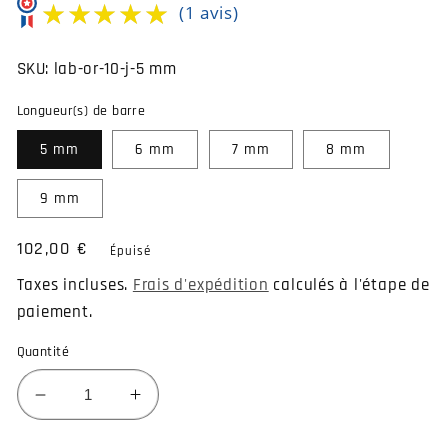
★★★★★
★★★★★
(1 avis)
SKU:
lab-or-10-j-5 mm
Longueur(s) de barre
5 mm
6 mm
7 mm
8 mm
9 mm
Prix
102,00 €
Épuisé
habituel
Taxes incluses.
Frais d'expédition
calculés à l'étape de
paiement.
Quantité
Réduire
Augmenter
la
la