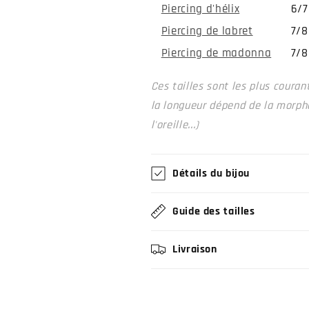
Piercing d'hélix
6/
Piercing de labret
7/
Piercing de madonna
7/
Ces tailles sont les plus coura
la longueur dépend de la morphol
l'oreille...)
Détails du bijou
Guide des tailles
Livraison