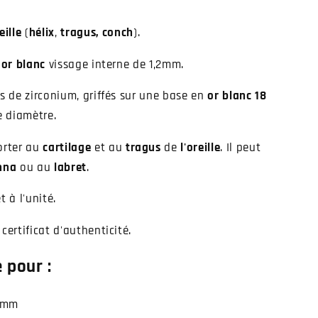
eille
(
hélix
,
tragus, conch
).
 or blanc
vissage interne de 1,2mm.
es de zirconium, griffés sur une base en
or blanc 18
e diamètre.
orter au
cartilage
et au
tragus
de
l'oreille
. Il peut
nna
ou au
labret
.
t à l'unité.
certificat d'authenticité.
 pour :
7mm