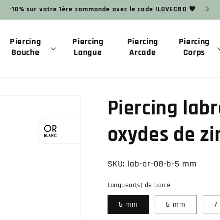
-10% sur votre 1ère commande avec le code ILOVECBO 🧡
Piercing
Piercing
Piercing
Piercing
Bouche
Langue
Arcade
Corps
Piercing labr
oxydes de z
SKU:
lab-or-08-b-5 mm
Longueur(s) de barre
5 mm
6 mm
7