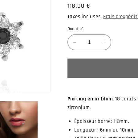
Prix
118,00 €
habituel
Taxes incluses.
Frais d'expédi
Quantité
Réduire
Augmenter
la
la
quantité
quantité
de
de
Piercing
Piercing
labret
labret
or
or
blanc
blanc
Piercing en or blanc
18 carats 
avec
avec
zirconium.
fleur
fleur
oxydes
oxydes
Épaisseur barre : 1,2mm.
de
de
zirconium
zirconium
Longueur : 6mm au 10mm.