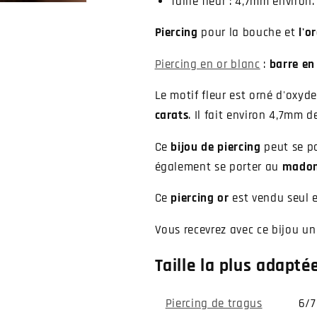
Taille fleur : 4,7mm environ.
Piercing
pour la bouche et
l'or
Piercing en or blanc
:
barre en
Le motif fleur est orné d'oxyd
carats
. Il fait environ 4,7mm d
Ce
bijou de piercing
peut se p
également se porter au
mado
Ce
piercing or
est vendu seul e
Vous recevrez avec ce bijou un 
Taille la plus adaptée
Piercing de tragus
6/