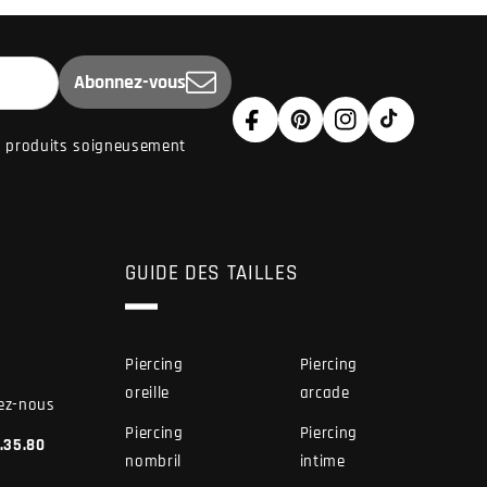
Abonnez-vous
Facebook
Pinterest
Instagram
TikTok
de produits soigneusement
GUIDE DES TAILLES
Piercing
Piercing
oreille
arcade
ez-nous
Piercing
Piercing
7.35.80
nombril
intime