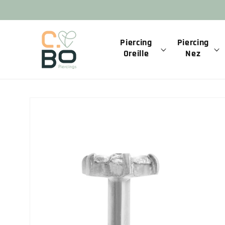
et
passer
au
contenu
Piercing
Piercing
Oreille
Nez
Passer aux
informations
produits