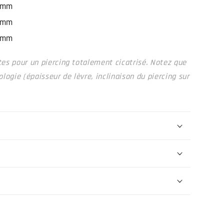
7mm
8mm
8mm
ntes pour un piercing totalement cicatrisé. Notez que
ogie (épaisseur de lèvre, inclinaison du piercing sur