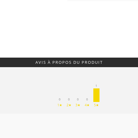
AVIS À PROPOS DU PRODUIT
1
0
0
0
0
1★
2★
3★
4★
5★