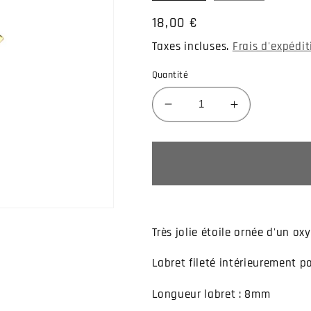
Prix
18,00 €
habituel
Taxes incluses.
Frais d'expédi
Quantité
Réduire
Augmenter
la
la
quantité
quantité
de
de
Piercing
Piercing
labret
labret
étoile
étoile
ajourée
ajourée
Très jolie étoile ornée d'un ox
Labret fileté intérieurement po
Longueur labret : 8mm