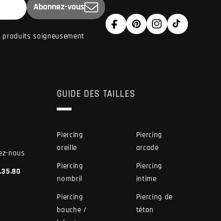
Abonnez-vous
Facebook
Pinterest
Instagram
TikTok
de produits soigneusement
GUIDE DES TAILLES
Piercing
Piercing
oreille
arcade
ez-nous
Piercing
Piercing
7.35.80
nombril
intime
Piercing
Piercing de
bouche /
téton