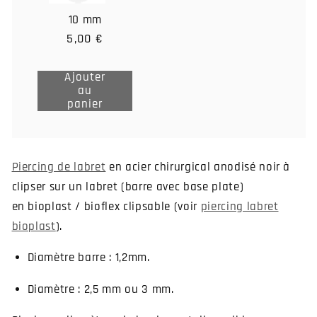
10 mm
5,00 €
Ajouter
au
Ajouter
panier
au
panier
Piercing de labret
en acier chirurgical anodisé noir à
clipser sur un labret (barre avec base plate)
en bioplast / bioflex clipsable (voir
piercing labret
bioplast
).
Diamètre barre : 1,2mm.
Diamètre : 2,5 mm ou 3 mm.