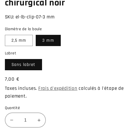
chirurgical noir
SKU:
el-lb-clip-07-3 mm
Diamètre de la boule
2,5 mm
3 mm
Labret
Sans labret
Prix
7,00 €
habituel
Taxes incluses.
Frais d'expédition
calculés à l'étape de
paiement.
Quantité
Réduire
Augmenter