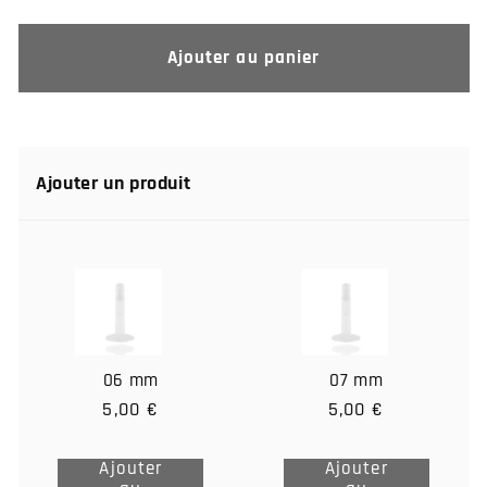
la
la
quantité
quantité
de
de
Ajouter au panier
Piercing
Piercing
clip
clip
boule
boule
acier
acier
chirurgical
chirurgical
Ajouter un produit
noir
noir
06 mm
07 mm
5,00 €
5,00 €
Ajouter
Ajouter