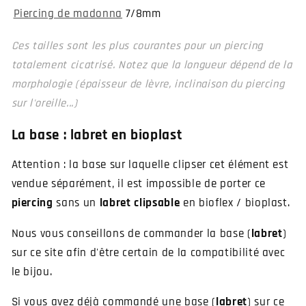
Piercing de madonna
7/8mm
Ces tailles sont les plus courantes pour un piercing
totalement cicatrisé. Notez que la longueur dépend de la
morphologie (épaisseur de lèvre, inclinaison du piercing
sur l'oreille...)
La base : labret en bioplast
Attention : la base sur laquelle clipser cet élément est
vendue séparément, il est impossible de porter ce
piercing
sans un
labret clipsable
en bioflex / bioplast.
Nous vous conseillons de commander la base (
labret
)
sur ce site afin d'être certain de la compatibilité avec
le bijou.
Si vous avez déjà commandé une base (
labret
) sur ce