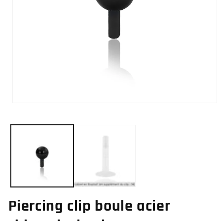
Ouvrir
le
média
1
dans
une
fenêtre
modale
Piercing clip boule acier