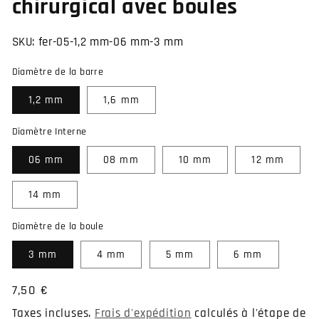
chirurgical avec boules
SKU:
fer-05-1,2 mm-06 mm-3 mm
Diamètre de la barre
1,2 mm
1,6 mm
Diamètre Interne
06 mm
08 mm
10 mm
12 mm
14 mm
Diamètre de la boule
3 mm
4 mm
5 mm
6 mm
Prix
7,50 €
habituel
Taxes incluses.
Frais d'expédition
calculés à l'étape de