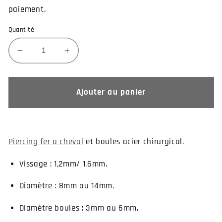
paiement.
Quantité
Réduire
Augmenter
la
la
quantité
quantité
de
de
Ajouter au panier
Piercing
Piercing
fer
fer
a
a
cheval
cheval
Piercing fer a cheval
et boules acier chirurgical.
acier
acier
chirurgical
chirurgical
Vissage : 1,2mm/ 1,6mm.
avec
avec
boules
boules
Diamètre : 8mm au 14mm.
Diamètre boules : 3mm au 6mm.