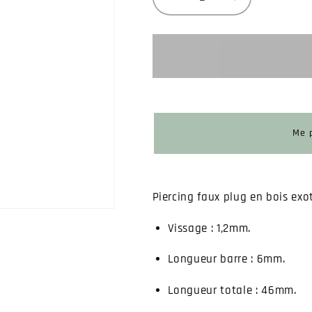
Réduire
Augmenter
la
la
quantité
quantité
de
de
Piercing
Piercing
faux
faux
plug
plug
pointe
pointe
en
en
Me p
bois
bois
Piercing faux plug en bois exo
Vissage : 1,2mm.
Longueur barre : 6mm.
Longueur totale : 46mm.