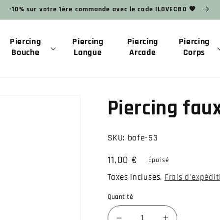
-10% sur votre 1ère commande avec le code ILOVECBO 🧡
Piercing
Piercing
Piercing
Piercing
Bouche
Langue
Arcade
Corps
Piercing fau
SKU:
bofe-53
Prix
11,00 €
Épuisé
habituel
Taxes incluses.
Frais d'expédi
Quantité