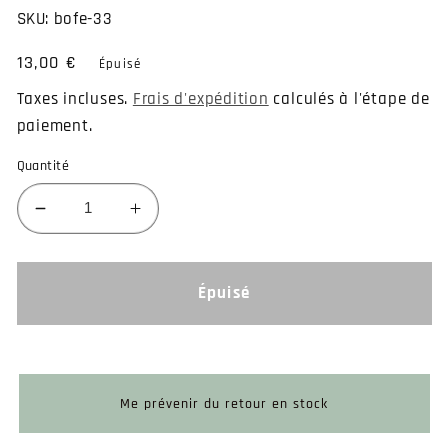
SKU:
bofe-33
Prix
13,00 €
Épuisé
habituel
Taxes incluses.
Frais d'expédition
calculés à l'étape de
paiement.
Quantité
Réduire
Augmenter
la
la
quantité
quantité
de
de
Épuisé
Piercing
Piercing
faux
faux
écarteur
écarteur
en
en
bois
bois
Me prévenir du retour en stock