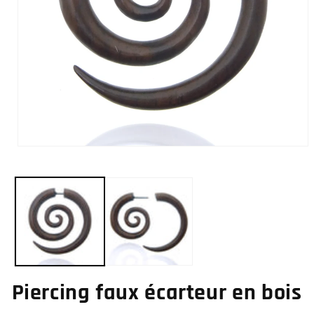
Ouvrir
le
média
1
dans
une
fenêtre
modale
Piercing faux écarteur en bois