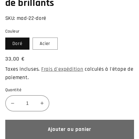
de brillants
SKU:
mad-22-doré
Couleur
Doré
Acier
Prix
33,00 €
habituel
Taxes incluses.
Frais d'expédition
calculés à l'étape de
paiement.
Quantité
Réduire
Augmenter
la
la
quantité
quantité
de
de
Ajouter au panier
Piercing
Piercing