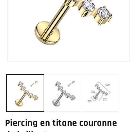
Ouvrir
le
média
1
dans
une
fenêtre
modale
Piercing en titane couronne