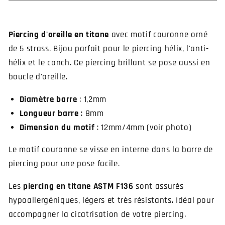
en
en
titane
titane
couronne
couronne
Piercing d'oreille en titane
avec motif couronne orné
de
de
de 5 strass. Bijou parfait pour le piercing hélix, l'anti-
brillants
brillants
hélix et le conch. Ce piercing brillant se pose aussi en
boucle d'oreille.
Diamètre barre
: 1,2mm
Longueur barre
: 8mm
Dimension du motif
: 12mm/4mm (voir photo)
Le motif couronne se visse en interne dans la barre de
piercing pour une pose facile.
Les
piercing en titane
ASTM F136
sont assurés
hypoallergéniques, légers et très résistants. Idéal pour
accompagner la cicatrisation de votre piercing.