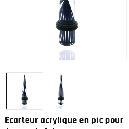
Ouvrir
le
média
1
dans
une
fenêtre
modale
Ecarteur acrylique en pic pour