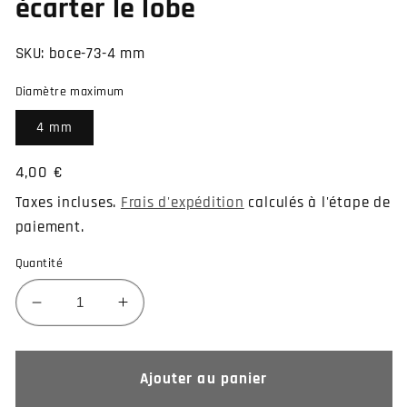
écarter le lobe
SKU:
boce-73-4 mm
Diamètre maximum
4 mm
Prix
4,00 €
habituel
Taxes incluses.
Frais d'expédition
calculés à l'étape de
paiement.
Quantité
Réduire
Augmenter
la
la
quantité
quantité
de
de
Ajouter au panier
Ecarteur
Ecarteur