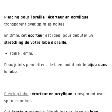
acrylique
acrylique
en
en
pic
pic
Piercing pour l'oreille
:
écarteur en acrylique
pour
pour
transparent avec spirales noires.
écarter
écarter
le
le
En 3mm, cet
écarteur
est idéal pour débuter un
lobe
lobe
stretching de votre lobe d'oreille
.
Taille : 4mm.
Deux joints permettent de bien maintenir le
bijou dans
le lobe
.
Piercing lobe
:
écarteur en acrylique
transparent avec
spirales noires.