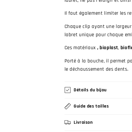
labret, ne pas l'élargir et ain
Il faut également limiter les re
Chaque clip ayant une largeur 
labret unique pour chaque em
Ces matériaux
,
bioplast
,
biofl
Porté à la bouche, il permet pa
le déchaussement des dents.
Détails du bijou
Guide des tailles
Livraison