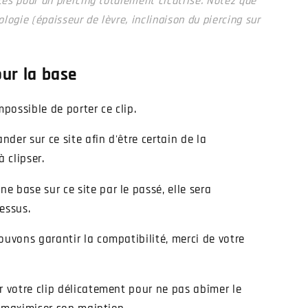
ntes pour un piercing totalement cicatrisé. Notez que
ogie (épaisseur de lèvre, inclinaison du piercing sur
our la base
mpossible de porter ce clip.
der sur ce site afin d'être certain de la
à clipser.
 base sur ce site par le passé, elle sera
essus.
ouvons garantir la compatibilité, merci de votre
r votre clip délicatement pour ne pas abîmer le