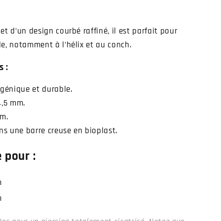
 et d’un design courbé raffiné, il est parfait pour
lle, notamment à l’hélix et au conch.
 :
rgénique et durable.
4,5 mm.
m.
ns une barre creuse en bioplast.
 pour :
m
m