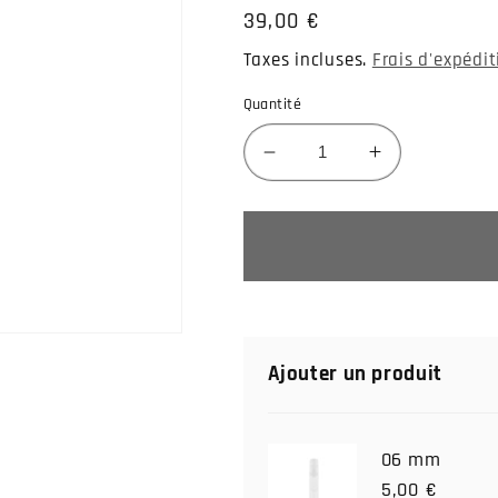
Prix
39,00 €
habituel
Taxes incluses.
Frais d'expédi
Quantité
Réduire
Augmenter
la
la
quantité
quantité
de
de
Piercing
Piercing
Clipsable
Clipsable
en
en
Titane
Titane
Motif
Motif
Ajouter un produit
Courbé
Courbé
avec
avec
5
5
06 mm
Brillants
Brillants
5,00 €