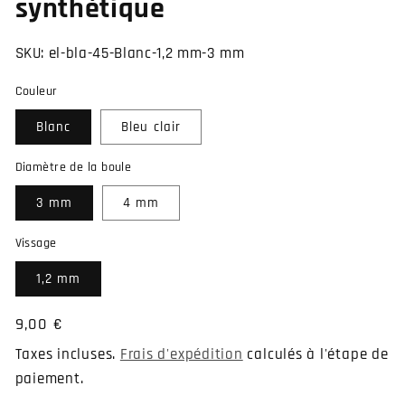
synthétique
SKU:
el-bla-45-Blanc-1,2 mm-3 mm
Couleur
Blanc
Bleu clair
Diamètre de la boule
3 mm
4 mm
Vissage
1,2 mm
Prix
9,00 €
habituel
Taxes incluses.
Frais d'expédition
calculés à l'étape de
paiement.