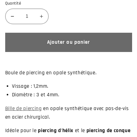
Quantité
Réduire
Augmenter
la
la
quantité
quantité
de
de
Ajouter au panier
Boule
Boule
de
de
piercing
piercing
opale
opale
Boule de piercing en opale synthétique.
synthétique
synthétique
Vissage : 1,2mm.
Diamètre : 3 et 4mm.
Bille de piercing
en opale synthétique avec pas-de-vis
en acier chirurgical.
Idéale pour le
piercing d'hélix
et le
piercing de conque