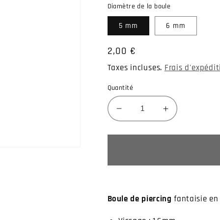
Diamètre de la boule
5 mm
6 mm
Prix
2,00 €
habituel
Taxes incluses.
Frais d'expédi
Quantité
Réduire
Augmenter
la
la
quantité
quantité
de
de
Piercing
Piercing
boule
boule
fantaisie
fantaisie
avec
avec
Boule de piercing
fantaisie en
rayures
rayures
blanches
blanches