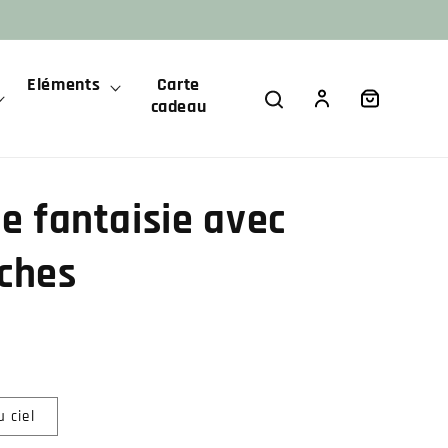
Eléments
Carte
Panier
Connexion
cadeau
le fantaisie avec
nches
u ciel