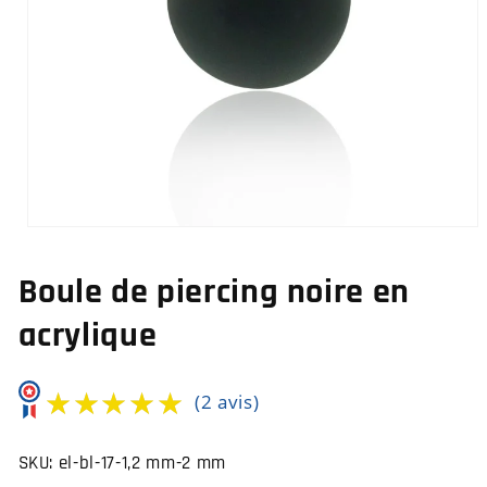
Ouvrir
le
média
Boule de piercing noire en
1
dans
une
acrylique
fenêtre
modale
★★★★★
★★★★★
(2 avis)
SKU:
el-bl-17-1,2 mm-2 mm