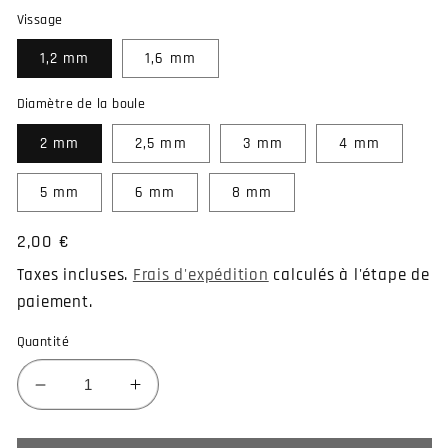
Vissage
1,2 mm
1,6 mm
Diamètre de la boule
2 mm
2,5 mm
3 mm
4 mm
5 mm
6 mm
8 mm
Prix
2,00 €
habituel
Taxes incluses.
Frais d'expédition
calculés à l'étape de
paiement.
Quantité
Réduire
Augmenter
la
la
quantité
quantité