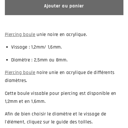
de
de
Ajouter au panier
Boule
Boule
de
de
piercing
piercing
noire
noire
Piercing boule
unie noire en acrylique.
en
en
acrylique
acrylique
Vissage : 1,2mm/ 1,6mm.
Diamètre : 2,5mm au 8mm.
Piercing boule
noire unie en acrylique de différents
diamètres.
Cette boule vissable pour piercing est disponible en
1,2mm et en 1,6mm.
Afin de bien choisir le diamètre et le vissage de
l'élément, cliquez sur le guide des tailles.