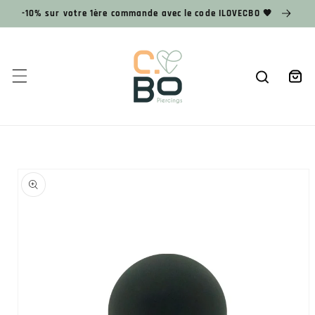
et
-10% sur votre 1ère commande avec le code ILOVECBO 🧡
passer
au
contenu
Panier
Passer aux
informations
produits