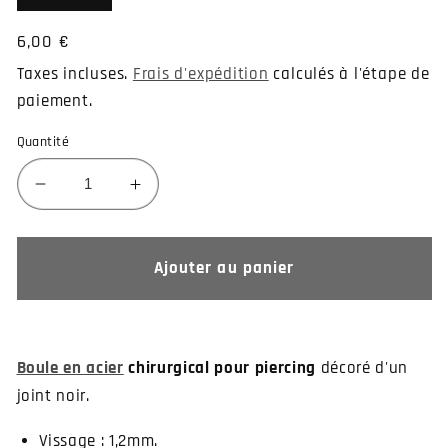
Prix
6,00 €
habituel
Taxes incluses.
Frais d'expédition
calculés à l'étape de
paiement.
Quantité
Réduire
Augmenter
la
la
quantité
quantité
de
de
Ajouter au panier
Piercing
Piercing
boule
boule
acier
acier
chirurgical
chirurgical
Boule en acier
chirurgical pour piercing
décoré d'un
avec
avec
joint noir.
joint
joint
Vissage : 1,2mm.