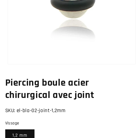
Ouvrir
le
média
Piercing boule acier
1
dans
une
chirurgical avec joint
fenêtre
modale
SKU:
el-bla-02-joint-1,2mm
Vissage
1,2 mm