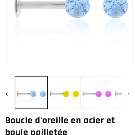
Ouvrir
le
média
1
dans
une
fenêtre
modale
Boucle d'oreille en acier et
boule pailletée