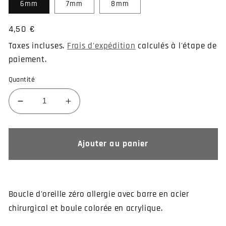
6mm
7mm
8mm
Prix
4,50 €
habituel
Taxes incluses.
Frais d'expédition
calculés à l'étape de
paiement.
Quantité
Réduire
Augmenter
la
la
quantité
quantité
de
de
Ajouter au panier
Boucle
Boucle
d&#39;oreille
d&#39;oreille
en
en
acier
acier
Boucle d'oreille zéro allergie avec barre en acier
et
et
chirurgical et boule colorée en acrylique.
boule
boule
pailletée
pailletée