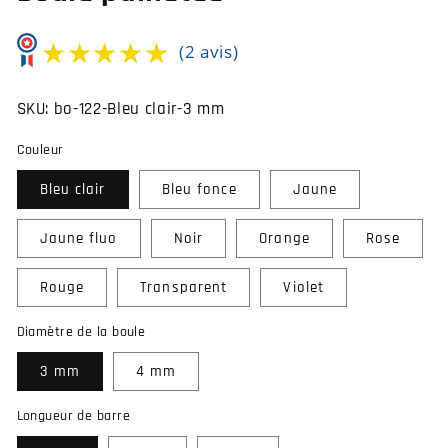
★★★★★
★★★★★
(2 avis)
SKU:
bo-122-Bleu clair-3 mm
Couleur
Bleu clair
Bleu fonce
Jaune
Jaune fluo
Noir
Orange
Rose
Rouge
Transparent
Violet
Diamètre de la boule
3 mm
4 mm
Longueur de barre