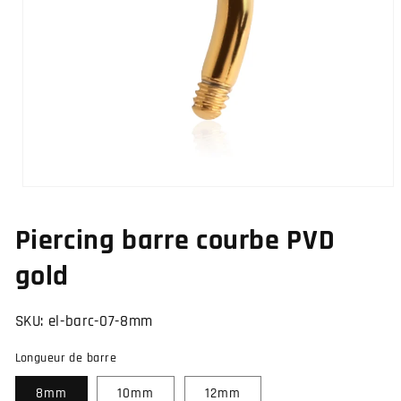
Ouvrir
le
média
Piercing barre courbe PVD
1
dans
une
gold
fenêtre
modale
SKU:
el-barc-07-8mm
Longueur de barre
8mm
10mm
12mm