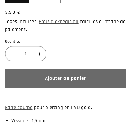
Prix
3,90 €
habituel
Taxes incluses.
Frais d'expédition
calculés à l'étape de
paiement.
Quantité
Réduire
Augmenter
la
la
quantité
quantité
de
de
Ajouter au panier
Piercing
Piercing
barre
barre
courbe
courbe
PVD
PVD
Barre courbe
pour piercing en PVD gold.
gold
gold
Vissage : 1,6mm.