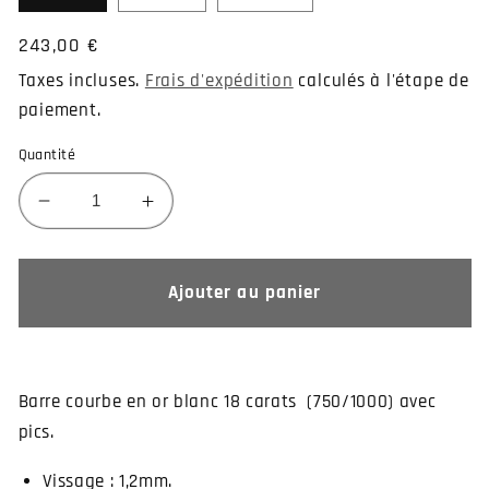
Prix
243,00 €
habituel
Taxes incluses.
Frais d'expédition
calculés à l'étape de
paiement.
Quantité
Réduire
Augmenter
la
la
quantité
quantité
de
de
Ajouter au panier
Piercing
Piercing
barre
barre
courbe
courbe
en
en
Barre courbe en or blanc 18 carats (750/1000) avec
or
or
pics.
blanc
blanc
et
et
Vissage : 1,2mm.
pics
pics