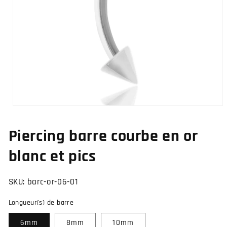
Ouvrir
le
média
Piercing barre courbe en or
1
dans
une
blanc et pics
fenêtre
modale
SKU:
barc-or-06-01
Longueur(s) de barre
6mm
8mm
10mm