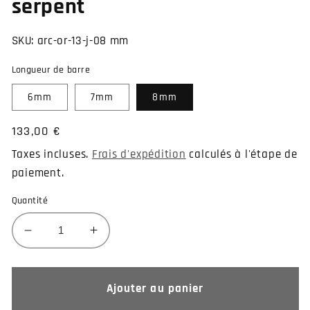
serpent
SKU:
arc-or-13-j-08 mm
Longueur de barre
6mm
7mm
8mm
Prix
133,00 €
habituel
Taxes incluses.
Frais d'expédition
calculés à l'étape de
paiement.
Quantité
Réduire
Augmenter
la
la
quantité
quantité
de
de
Ajouter au panier
Piercing
Piercing