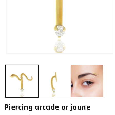
Ouvrir
le
média
1
dans
une
fenêtre
modale
Piercing arcade or jaune