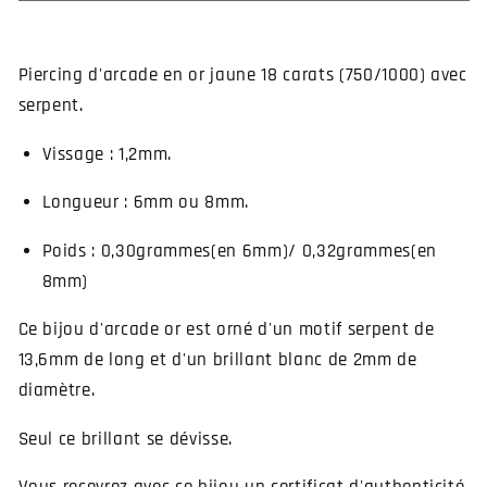
arcade
arcade
or
or
jaune
jaune
Piercing d'arcade en or jaune 18 carats (750/1000) avec
serpent
serpent
serpent.
Vissage : 1,2mm.
Longueur : 6mm ou 8mm.
Poids
: 0,30grammes(en 6mm)/ 0,32grammes(en
8mm)
Ce bijou d'arcade or est orné d'un motif serpent de
13,6mm de long et d'un brillant blanc de 2mm de
diamètre.
Seul ce brillant se dévisse.