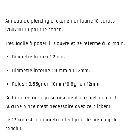
clicker
clicker
en
en
or
or
Anneau de piercing clicker en or jaune 18 carats
jaune
jaune
(750/1000) pour le conch.
pour
pour
le
le
Très facile à poser, il s'ouvre et se referme à la main.
conch
conch
(cliquable)
(cliquable)
Diamètre barre : 1,2mm.
Diamètre interne : 10mm ou 12mm.
Poids
:
0,65gr en 10mm/0,8gr en 12mm
Ce bijou en or se pose aisément : fermeture clic !
Aucune pince n'est nécessaire avec ce clicker !
Le 12mm est le diamètre idéal pour le piercing de
conch !