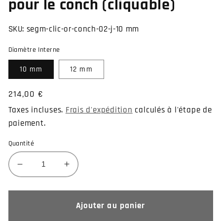
pour le conch (cliquable)
SKU:
segm-clic-or-conch-02-j-10 mm
Diamètre Interne
10 mm
12 mm
Prix
214,00 €
habituel
Taxes incluses.
Frais d'expédition
calculés à l'étape de
paiement.
Quantité
Réduire
Augmenter
la
la
quantité
quantité
de
de
Ajouter au panier
Anneau
Anneau