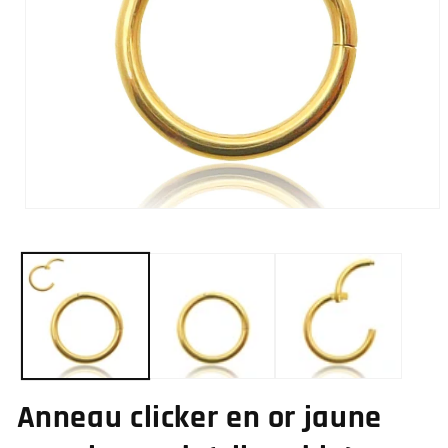
Ouvrir
le
média
1
dans
une
fenêtre
modale
Anneau clicker en or jaune