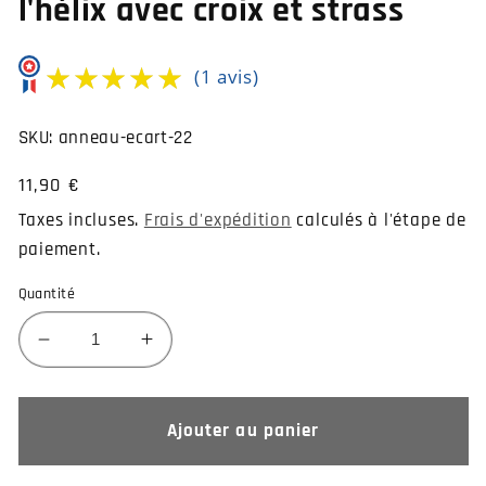
l'hélix avec croix et strass
★★★★★
★★★★★
(1 avis)
SKU:
anneau-ecart-22
Prix
11,90 €
habituel
Taxes incluses.
Frais d'expédition
calculés à l'étape de
paiement.
Quantité
Réduire
Augmenter
la
la
quantité
quantité
de
de
Ajouter au panier
Anneau
Anneau
plaqué
plaqué