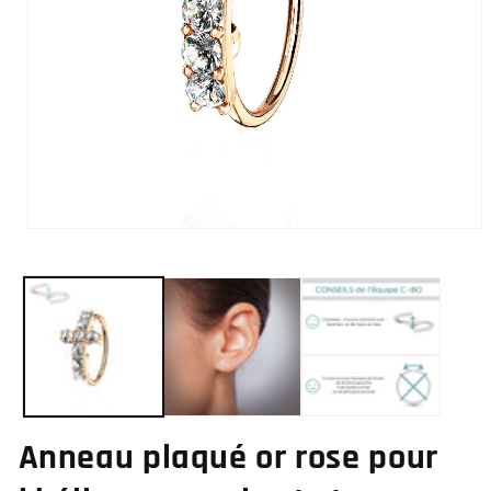
Ouvrir
le
média
1
dans
une
fenêtre
modale
Anneau plaqué or rose pour