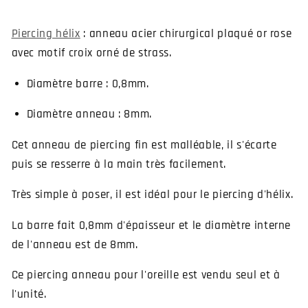
or
or
rose
rose
Piercing hélix
: anneau acier chirurgical plaqué or rose
pour
pour
avec motif croix orné de strass.
l&#39;hélix
l&#39;hélix
avec
avec
Diamètre barre : 0,8mm.
croix
croix
et
et
Diamètre anneau : 8mm.
strass
strass
Cet anneau de piercing fin est malléable, il s'écarte
puis se resserre à la main très facilement.
Très simple à poser, il est idéal pour le piercing d'hélix.
La barre fait 0,8mm d'épaisseur et le diamètre interne
de l'anneau est de 8mm.
Ce piercing anneau pour l'oreille est vendu seul et à
l'unité.