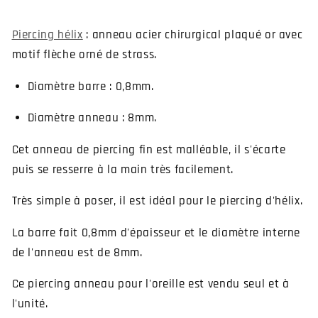
doré
doré
et
et
Piercing hélix
: anneau acier chirurgical plaqué or avec
strass
strass
motif flèche orné de strass.
pour
pour
l&#39;hélix
l&#39;hélix
Diamètre barre : 0,8mm.
Diamètre anneau : 8mm.
Cet anneau de piercing fin est malléable, il s'écarte
puis se resserre à la main très facilement.
Très simple à poser, il est idéal pour le piercing d'hélix.
La barre fait 0,8mm d'épaisseur et le diamètre interne
de l'anneau est de 8mm.
Ce piercing anneau pour l'oreille est vendu seul et à
l'unité.