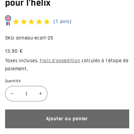
pour l'hélix
★★★★★
★★★★★
(1 avis)
SKU:
anneau-ecart-25
Prix
13,90 €
habituel
Taxes incluses.
Frais d'expédition
calculés à l'étape de
paiement.
Quantité
Réduire
Augmenter
la
la
quantité
quantité
de
de
Ajouter au panier
Anneau
Anneau
flèche
flèche