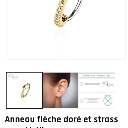
Ouvrir
le
média
1
dans
une
fenêtre
modale
Anneau flèche doré et strass