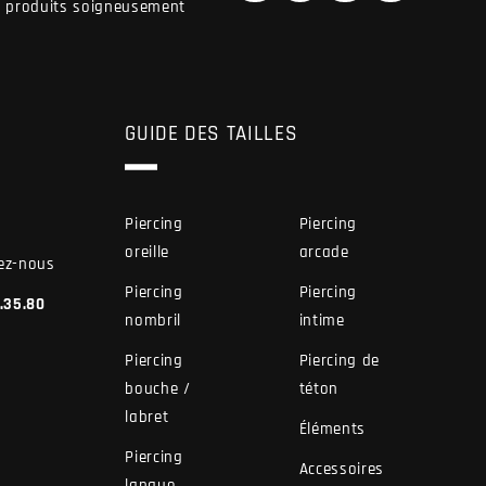
de produits soigneusement
GUIDE DES TAILLES
Piercing
Piercing
oreille
arcade
ez-nous
Piercing
Piercing
7.35.80
nombril
intime
Piercing
Piercing de
bouche /
téton
labret
Éléments
Piercing
Accessoires
langue