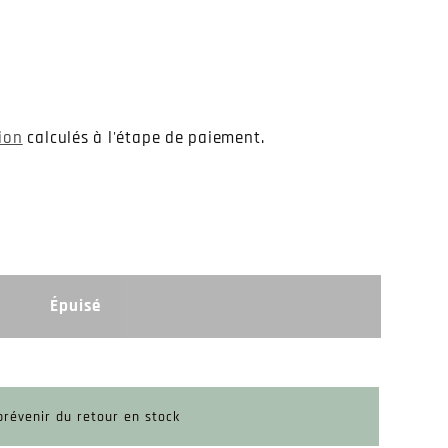
tion
calculés à l'étape de paiement.
Épuisé
révenir du retour en stock