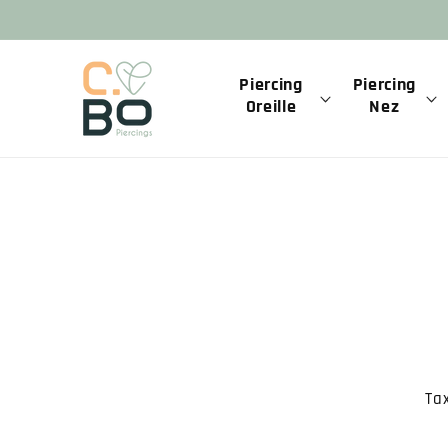
et
passer
au
contenu
Piercing
Piercing
Oreille
Nez
Passer a
informat
produits
Ta