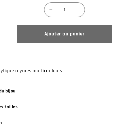
Réduire
Augmenter
la
la
quantité
quantité
de
de
Ajouter au panier
nba-
nba-
61*
61*
rylique rayures multicouleurs
du bijou
s tailles
n