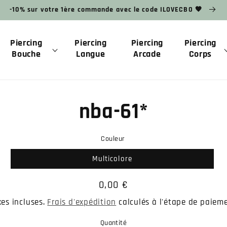
-10% sur votre 1ère commande avec le code ILOVECBO 🧡
Piercing
Piercing
Piercing
Piercing
Bouche
Langue
Arcade
Corps
ux
nba-61*
ions
Couleur
Multicolore
Prix
0,00 €
habituel
xes incluses.
Frais d'expédition
calculés à l'étape de paieme
Quantité