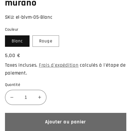
murano
SKU:
el-blvm-05-Blanc
Couleur
Blanc
Rouge
Prix
5,00 €
habituel
Taxes incluses.
Frais d'expédition
calculés à l'étape de
paiement.
Quantité
Réduire
Augmenter
la
la
quantité
quantité
de
de
Ajouter au panier
Piercing
Piercing