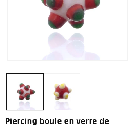
Ouvrir
le
média
1
dans
une
fenêtre
modale
Piercing boule en verre de