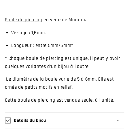
boule
boule
en
en
verre
verre
Boule de piercing
en verre de Murano.
de
de
murano
murano
Vissage : 1,6mm.
Longueur : entre 5mm/6mm*.
* Chaque boule de piercing est unique, il peut y avoir
quelques variantes d'un bijou à l'autre.
Le diamètre de la boule varie de 5 à 6mm. Elle est
ornée de petits motifs en relief.
Cette boule de piercing est vendue seule, à l'unité.
Détails du bijou