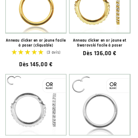
Anneau clicker en or jaune facile
Anneau clicker en or jaune et
à poser (cliquable)
Swarovski facile à poser
Prix
Dès 136,00 €
habituel
Prix
Dès 145,00 €
habituel
★★★★★
★★★★★
(3 avis)