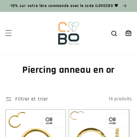
et
-10% sur votre 1ère commande avec le code ILOVECBO 🧡
passer
au
contenu
Panier
Piercing anneau en or
Filtrer et trier
14 produits