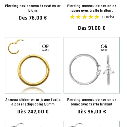
Piercing nez anneau tressé en or
Piercing anneau de nez en or
blanc
jaune avec trèfle brillant
Prix
Dès 76,00 €
habituel
Prix
Dès 91,00 €
habituel
Anneau clicker en or jaune facile
Piercing anneau de nez en or
à poser (cliquable) 1,6mm
blanc avec trèfle brillant
Prix
Dès 242,00 €
Prix
Dès 95,00 €
habituel
habituel