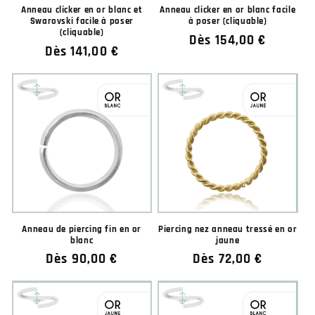
Anneau clicker en or blanc et
Anneau clicker en or blanc facile
Swarovski facile à poser
à poser (cliquable)
(cliquable)
Prix
Dès 154,00 €
Prix
Dès 141,00 €
habituel
habituel
Anneau de piercing fin en or
Piercing nez anneau tressé en or
blanc
jaune
Prix
Dès 90,00 €
Prix
Dès 72,00 €
habituel
habituel