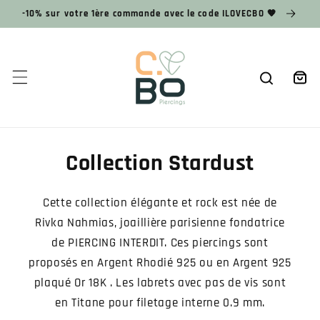
et
-10% sur votre 1ère commande avec le code ILOVECBO 🧡
passer
au
contenu
Panier
Collection Stardust
Cette collection élégante et rock est née de
Rivka Nahmias, joaillière parisienne fondatrice
de PIERCING INTERDIT. Ces piercings sont
proposés en Argent Rhodié 925 ou en Argent 925
plaqué Or 18K . Les labrets avec pas de vis sont
en Titane pour filetage interne 0.9 mm.