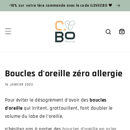
et
-10% sur votre 1ère commande avec le code ILOVECBO 🧡
passer
au
contenu
Panier
Boucles d'oreille zéro allergie
16 JANVIER 2023
Pour éviter le désagrément d’avoir des
boucles
d’oreille
qui irritent, grattouillent, font doubler le
volume du lobe de l’oreille,
n’hésitez pas à porter des
boucles d’oreille en acier