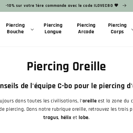
-10% sur votre 1ère commande avec le code ILOVECBO 🧡
Piercing
Piercing
Piercing
Piercing
Bouche
Langue
Arcade
Corps
Piercing Oreille
nseils de l'équipe C-bo pour le piercing d'
ours dans toutes les civilisations, l’
oreille
est la zone du c
e piercing. Dans notre rubrique oreille, retrouvez les trois pa
tragus
,
hélix
et
lobe
.