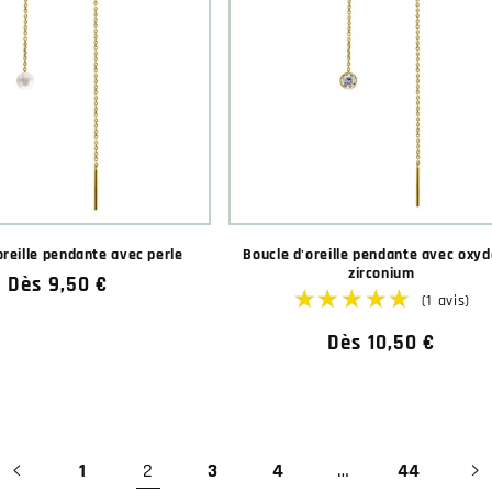
oreille pendante avec perle
Boucle d'oreille pendante avec oxyd
zirconium
Prix
Dès 9,50 €
habituel
Prix
Dès 10,50 €
habituel
1
2
3
4
…
44