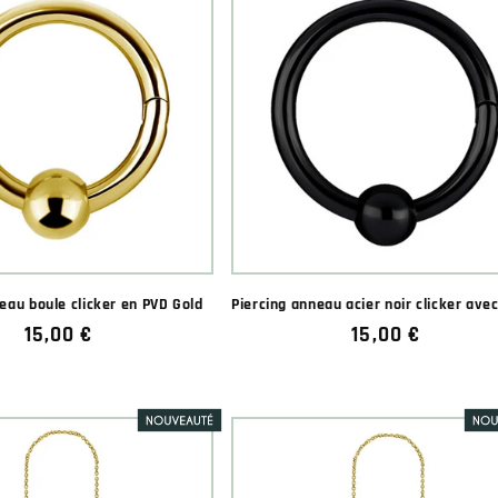
eau boule clicker en PVD Gold
Piercing anneau acier noir clicker ave
Prix
15,00 €
Prix
15,00 €
habituel
habituel