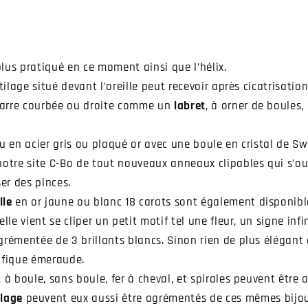
 plus pratiqué en ce moment ainsi que l’hélix.
rtilage situé devant l’oreille peut recevoir après cicatrisati
 barre courbée ou droite comme un
labret
, à orner de boules, 
 en acier gris ou plaqué or avec une boule en cristal de Sw
notre site C-Bo de tout nouveaux anneaux clipables qui s’ou
ser des pinces.
lle
en or jaune ou blanc 18 carats sont également disponible
lle vient se cliper un petit motif tel une fleur, un signe infi
grémentée de 3 brillants blancs. Sinon rien de plus élégan
ifique émeraude.
 à boule, sans boule, fer à cheval, et spirales peuvent être 
ilage
peuvent eux aussi être agrémentés de ces mêmes bijo