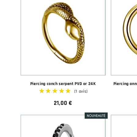
Piercing conch serpent PVD or 24K
Piercing ann
Prix
21,00 €
habituel