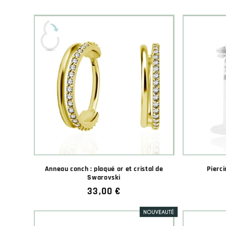
Anneau conch : plaqué or et cristal de
Pierci
Swarovski
Prix
33,00 €
habituel