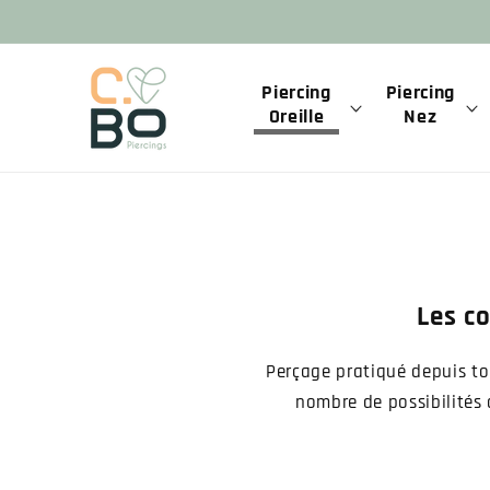
et
passer
au
contenu
Piercing
Piercing
Oreille
Nez
Les co
Perçage pratiqué depuis touj
nombre de possibilités d