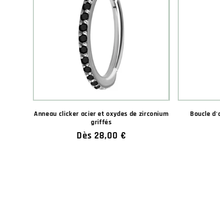
Anneau clicker acier et oxydes de zirconium
Boucle d'
griffés
Prix
Dès 28,00 €
habituel
★★★★★
★★★★★
(1 avis)