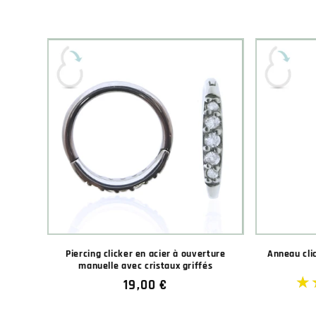
habituel
Piercing clicker en acier à ouverture
Anneau clic
manuelle avec cristaux griffés
Prix
19,00 €
habituel