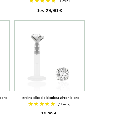
Prix
Dès 29,90 €
habituel
★★★
★★★
blanc
Piercing clipable bioplast zircon blanc