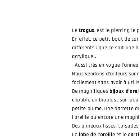
Le
tragus
, est le piercing le
En effet, ce petit bout de ca
différents : que ce soit une
acrylique .
Aussi très en vogue l’anneau
Nous vendons d’ailleurs sur 
facilement sans avoir à utili
De magnifiques
bijoux d’orei
clipable en bioplast sur laque
petite plume, une barrette a
l’oreille ou encore une magn
Des anneaux lisses, torsadés,
Le
lobe de l’oreille
et le
cart