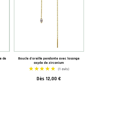
e de
Boucle d'oreille pendante avec losange
oxyde de zirconium
Prix
Dès 12,00 €
habituel