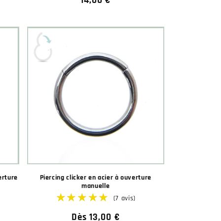
Prix
14,00 €
habituel
★★★★★
★★★★★
★★★
★★★
(3 avis)
erture
Piercing clicker en acier à ouverture
manuelle
Prix
Dès 13,00 €