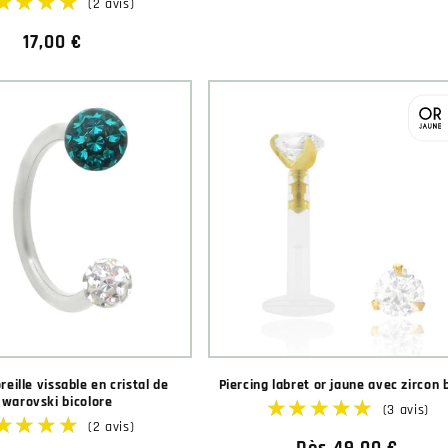
habituel
Prix
17,00 €
habituel
★★★★★
★★★★★
(2 avis)
reille vissable en cristal de
Piercing labret or jaune avec zircon 
warovski bicolore