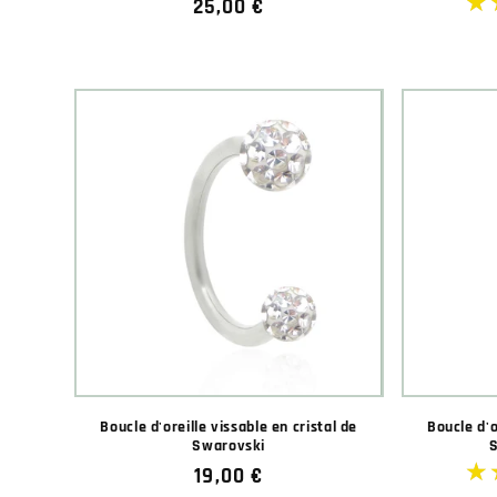
Prix
25,00 €
habituel
Boucle d'oreille vissable en cristal de
Boucle d'o
Swarovski
S
Prix
19,00 €