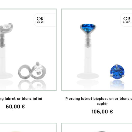
habituel
habituel
ng labret or blanc infini
Piercing labret bioplast en or blanc
saphir
★★★★★
★★★★★
Prix
60,00 €
(2 avis)
Prix
106,00 €
habituel
habituel