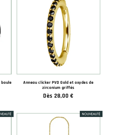
c boule
Anneau clicker PVD Gold et oxydes de
zirconium griffés
Prix
Dès 28,00 €
habituel