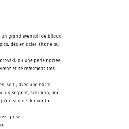
on un grand éventail de bijoux
pics, dés en acier, titane ou
arovski, ou une perle nacrée.
vrent et se referment très
s, soit , avec une barre
ni, un serpent, scorpion, une
t qu’un simple diamant à
aussi posés.
ux.