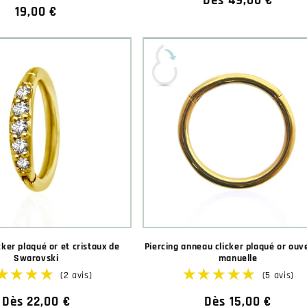
Prix
Dès 49,00 €
Prix
19,00 €
habituel
habituel
★★★★★
★★★★★
(2 avis)
ker plaqué or et cristaux de
Piercing anneau clicker plaqué or ouv
Swarovski
manuelle
Prix
Dès 22,00 €
Prix
Dès 15,00 €