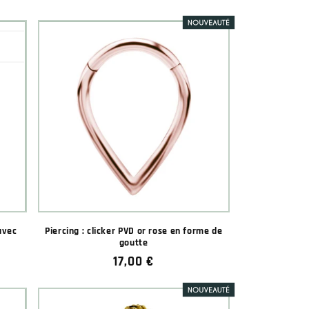
habituel
 avec
Piercing : clicker PVD or rose en forme de
goutte
★★★★★
★★★★★
★★★
★★★
(5 avis)
Prix
17,00 €
habituel