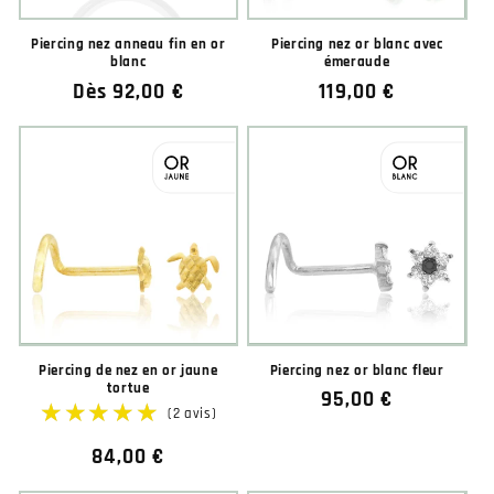
Piercing nez anneau fin en or
Piercing nez or blanc avec
blanc
émeraude
Prix
Dès 92,00 €
Prix
119,00 €
habituel
habituel
Piercing de nez en or jaune
Piercing nez or blanc fleur
tortue
Prix
95,00 €
habituel
Prix
84,00 €
habituel