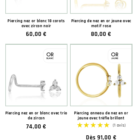
Piercing nez or blanc 18 carats
Piercing de nez en or jaune avec
avec zircon noir
motif rose
Prix
60,00 €
Prix
80,00 €
habituel
habituel
Piercing nez en or blanc avec trio
Piercing anneau de nez en or
de zircon
jaune avec trèfle brillant
Prix
74,00 €
habituel
Prix
Dès 91,00 €