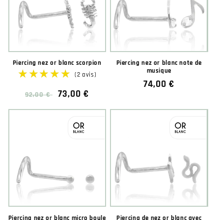
Piercing nez or blanc scorpion
Piercing nez or blanc note de
musique
Prix
74,00 €
Prix
Prix
73,00 €
92,00 €
habituel
habituel
soldé
★★★★★
★★★★★
Piercing nez or blanc micro boule
Piercing de nez or blanc avec