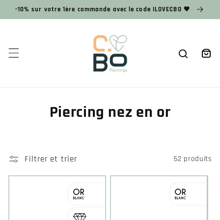
et
-10% sur votre 1ère commande avec le code ILOVECBO 🧡
passer
au
contenu
Panier
Piercing nez en or
Filtrer et trier
52 produits