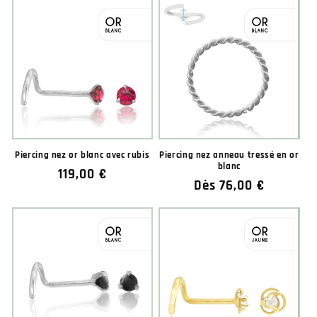
Piercing nez or blanc avec rubis
Piercing nez anneau tressé en or
blanc
Prix
119,00 €
Prix
Dès 76,00 €
habituel
habituel
★★★★★
★★★★★
(2 avis)