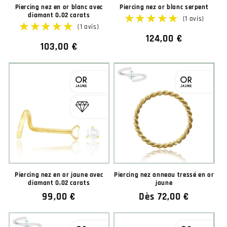
Piercing nez en or blanc avec
Piercing nez or blanc serpent
diamant 0,02 carats
Prix
124,00 €
Prix
103,00 €
habituel
habituel
★★★★★
★★★★★
★★★★★
★★★★★
(1 avis)
Piercing nez en or jaune avec
Piercing nez anneau tressé en or
diamant 0,02 carats
jaune
Prix
99,00 €
Prix
Dès 72,00 €
habituel
habituel