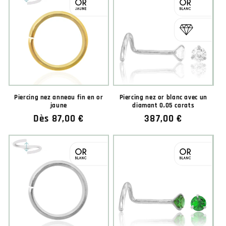
Piercing nez anneau fin en or
Piercing nez or blanc avec un
jaune
diamant 0,05 carats
Prix
Dès 87,00 €
Prix
387,00 €
habituel
habituel