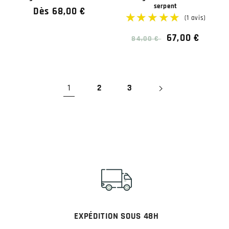
serpent
Prix
Dès 68,00 €
habituel
Prix
Prix
67,00 €
84,00 €
habituel
soldé
1
2
3
★★★★★
★★★★★
(1 avis)
EXPÉDITION SOUS 48H