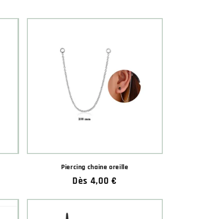
★★★★★
★★★★★
(1 avis)
Piercing chaine oreille
Prix
Dès 4,00 €
habituel