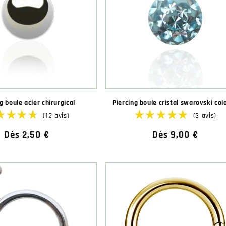
g boule acier chirurgical
Piercing boule cristal swarovski col
Prix
Dès 2,50 €
Prix
Dès 9,00 €
habituel
habituel