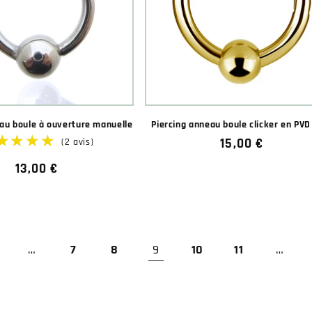
eau boule à ouverture manuelle
Piercing anneau boule clicker en PVD
Prix
15,00 €
habituel
Prix
13,00 €
habituel
★★★★★
★★★★★
…
7
8
9
10
11
…
(12 avis)