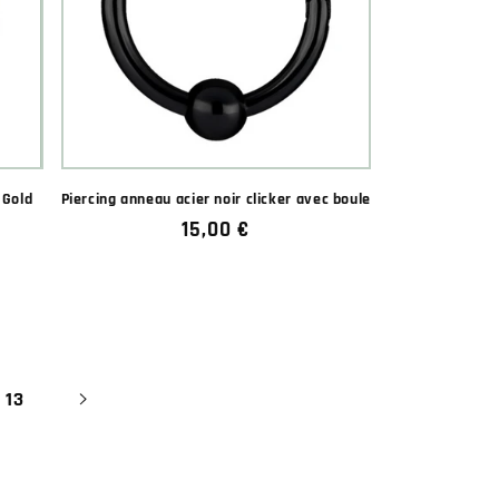
 Gold
Piercing anneau acier noir clicker avec boule
Prix
15,00 €
habituel
★★★★★
★★★★★
13
(3 avis)
★★★
★★★