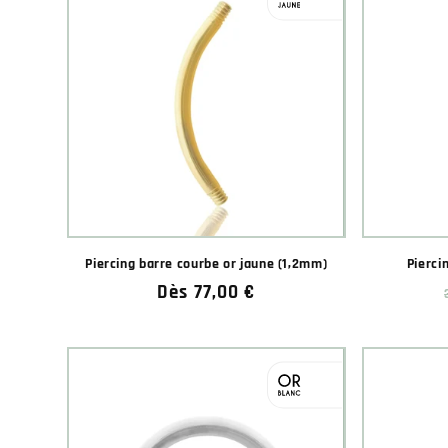
Piercing barre courbe or jaune (1,2mm)
Pierci
Prix
Dès 77,00 €
habituel