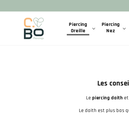
et
passer
au
contenu
Piercing
Piercing
Oreille
Nez
Les consei
Le
piercing daith
et
Le daith est plus bas q