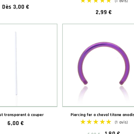
Prix
Dès 3,00 €
Prix
2,99 €
habituel
habituel
st transparent à couper
Piercing fer a cheval titane anodi
Prix
6,00 €
habituel
Prix
Prix
1,80 €