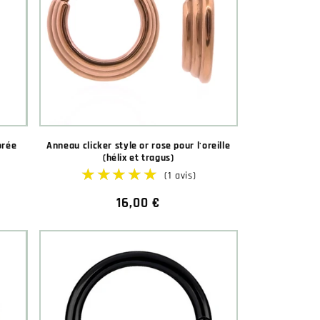
orée
Anneau clicker style or rose pour l'oreille
(hélix et tragus)
Prix
16,00 €
habituel