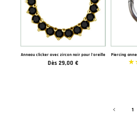
Anneau clicker avec zircon noir pour l'oreille
Piercing ann
Prix
Dès 29,00 €
habituel
1