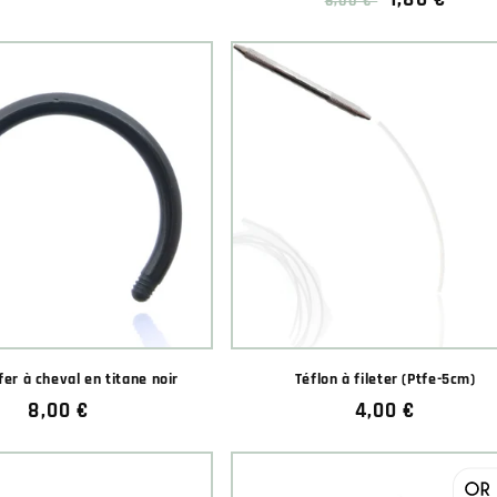
6,00 €
habituel
soldé
fer à cheval en titane noir
Téflon à fileter (Ptfe-5cm)
Prix
8,00 €
Prix
4,00 €
habituel
habituel