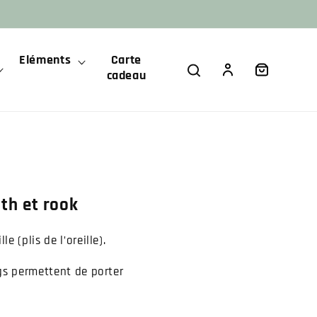
Eléments
Carte
Panier
Connexion
cadeau
ith et rook
le (plis de l’oreille).
ngs permettent de porter