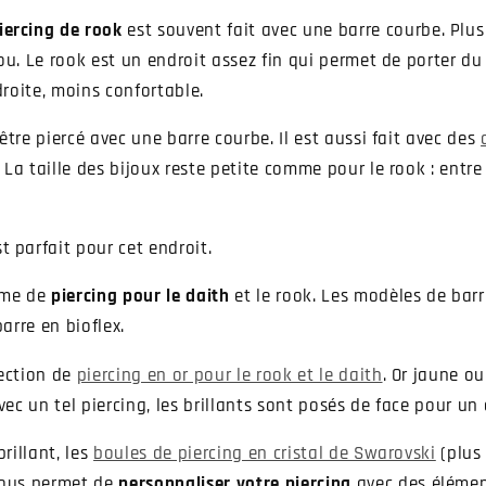
iercing de rook
est souvent fait avec une barre courbe. Plu
jou. Le rook est un endroit assez fin qui permet de porter d
 droite, moins confortable.
être piercé avec une barre courbe. Il est aussi fait avec des
. La taille des bijoux reste petite comme pour le rook : e
parfait pour cet endroit.
mme de
piercing pour le daith
et le rook. Les modèles de bar
barre en bioflex.
ection de
piercing en or pour le rook et le daith
. Or jaune o
ec un tel piercing, les brillants sont posés de face pour u
rillant, les
boules de piercing en cristal de Swarovski
(plus
★★★★★
★★★★★
(2 avis)
vous permet de
personnaliser votre piercing
avec des élément