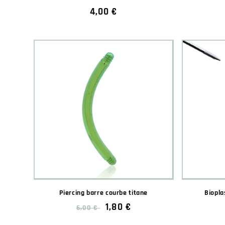
Prix
4,00 €
habituel
Piercing barre courbe titane
Biopla
Prix
Prix
1,80 €
6,00 €
habituel
soldé