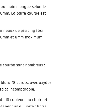
s ou moins longue selon le
u 6mm. La barre courbe est
anneaux de piercing
(bcr :
ntre 6mm et 8mm maximum
re courbe sont nombreux :
u blanc 18 carats, avec oxydes
n éclat incomparable.
 de 10 couleurs au choix, et
s vendus à l’unité : barre,