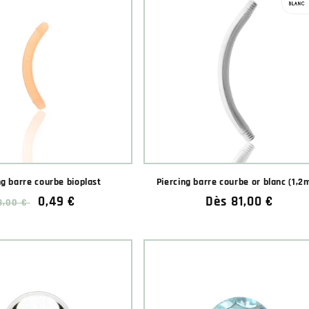
ng barre courbe bioplast
Piercing barre courbe or blanc (1,
Prix
Prix
0,49 €
Prix
Dès 81,00 €
3,00 €
habituel
soldé
habituel