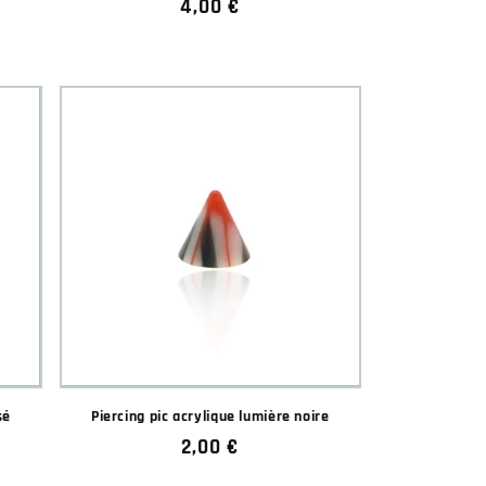
Prix
4,00 €
habituel
★★★★★
★★★★★
(1 avis)
sé
Piercing pic acrylique lumière noire
Prix
2,00 €
habituel