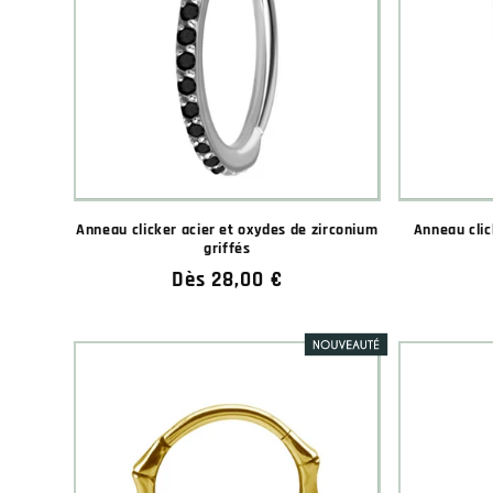
Anneau clicker acier et oxydes de zirconium
Anneau clic
griffés
Prix
Dès 28,00 €
habituel