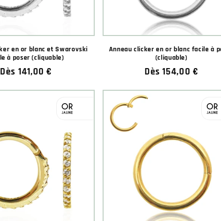
ker en or blanc et Swarovski
Anneau clicker en or blanc facile à 
le à poser (cliquable)
(cliquable)
Prix
Dès 141,00 €
Prix
Dès 154,00 €
★★★★★
★★★★★
habituel
habituel
(1 avis)