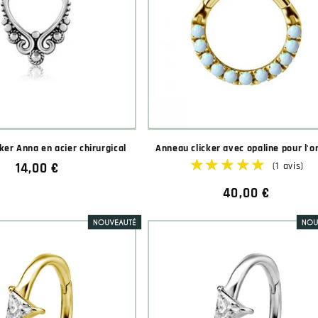
ker Anna en acier chirurgical
Anneau clicker avec opaline pour l'or
Prix
14,00 €
habituel
Prix
40,00 €
habituel