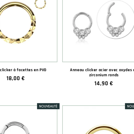
clicker à facettes en PVD
Anneau clicker acier avec oxydes 
zirconium ronds
Prix
18,00 €
Prix
14,90 €
habituel
habituel