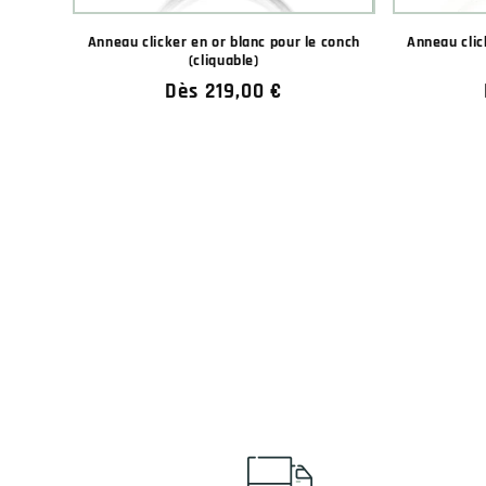
Anneau clicker en or blanc pour le conch
Anneau clic
(cliquable)
Prix
Dès 219,00 €
habituel