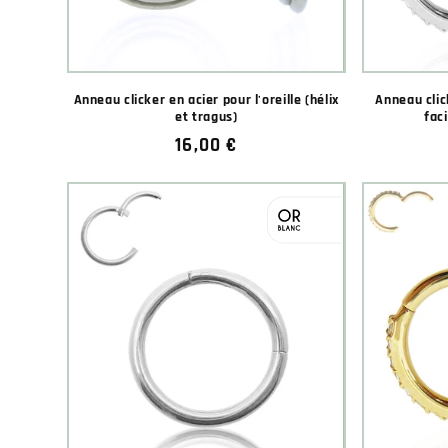
Anneau clicker en acier pour l'oreille (hélix
Anneau clic
et tragus)
faci
Prix
16,00 €
habituel