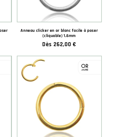
poser
Anneau clicker en or blanc facile à poser
(cliquable) 1,6mm
Prix
Dès 262,00 €
habituel