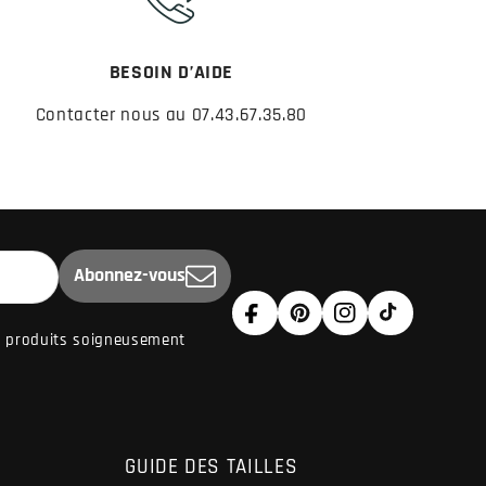
BESOIN D’AIDE
Contacter nous au 07.43.67.35.80
Abonnez-vous
★★★★★
★★★★★
(3 avis)
Facebook
Pinterest
Instagram
TikTok
de produits soigneusement
GUIDE DES TAILLES