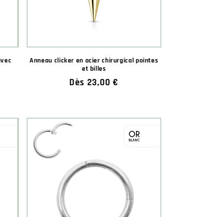
★★★
★★★
avec
Anneau clicker en acier chirurgical pointes
et billes
Prix
Dès 23,00 €
habituel