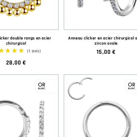
★★★★★
★★★★★
(1 avis)
icker double rangs en acier
Anneau clicker en acier chirurgical 
chirurgical
zircon ovale
Prix
15,00 €
habituel
Prix
28,00 €
habituel