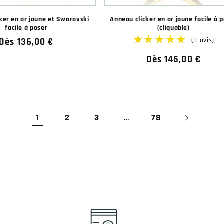
ker en or jaune et Swarovski
Anneau clicker en or jaune facile à 
facile à poser
(cliquable)
Prix
Dès 136,00 €
habituel
Prix
Dès 145,00 €
habituel
1
2
3
…
78