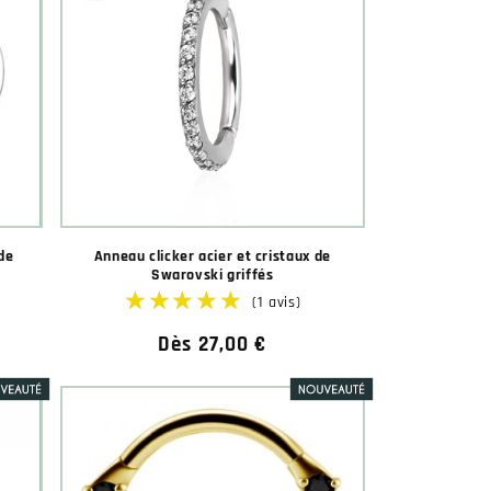
de
Anneau clicker acier et cristaux de
Swarovski griffés
Prix
Dès 27,00 €
habituel
★★★
★★★