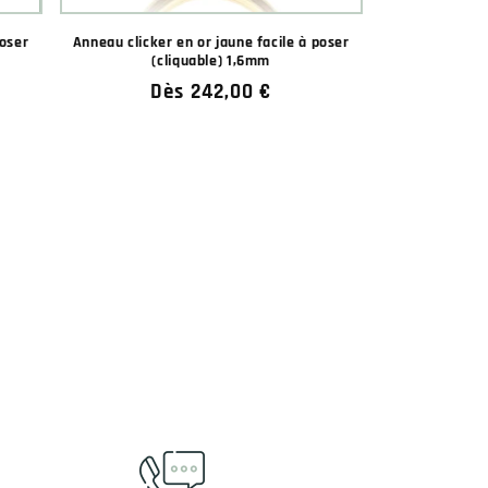
poser
Anneau clicker en or jaune facile à poser
(cliquable) 1,6mm
Prix
Dès 242,00 €
habituel