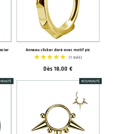
★★★★★
★★★★★
(1 avis)
acier
Anneau clicker doré avec motif pic
Prix
Dès 18,00 €
habituel