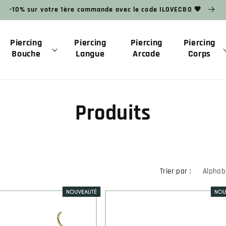
-10% sur votre 1ère commande avec le code ILOVECBO 🧡
Piercing
Piercing
Piercing
Piercing
Bouche
Langue
Arcade
Corps
Produits
Trier par :