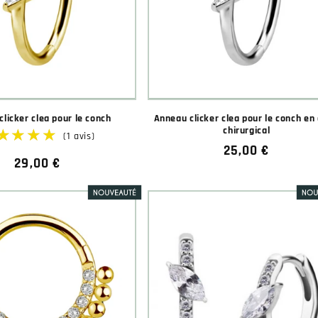
licker clea pour le conch
Anneau clicker clea pour le conch en 
chirurgical
Prix
25,00 €
Prix
29,00 €
habituel
habituel